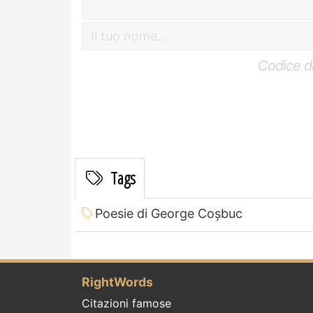
Codice di
Tags
Poesie di George Coșbuc
RightWords
Citazioni famose