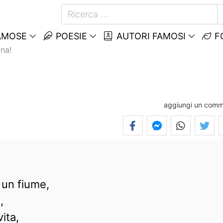
AMOSE
POESIE
AUTORI FAMOSI
F
una!
aggiungi un com
 un fiume,
,
ita,