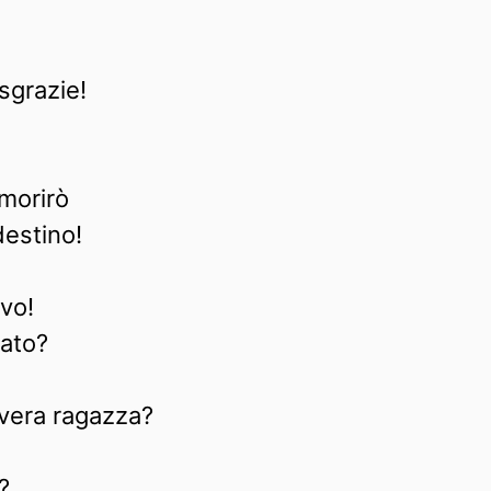
sgrazie!
 morirò
destino!
ivo!
cato?
vera ragazza?
?