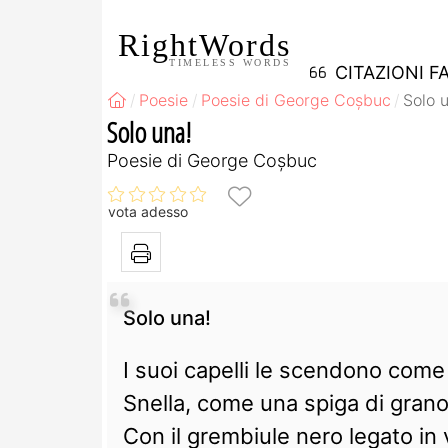
RightWords
TIMELESS WORDS
CITAZIONI F
Poesie
Poesie di George Coșbuc
Solo 
Solo una!
Poesie di George Coșbuc
vota adesso
Solo una!
I suoi capelli le scendono come
Snella, come una spiga di grano
Con il grembiule nero legato in v