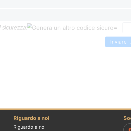
 sicurezza:
=
Inviare
Riguardo a noi
So
Riguardo a noi