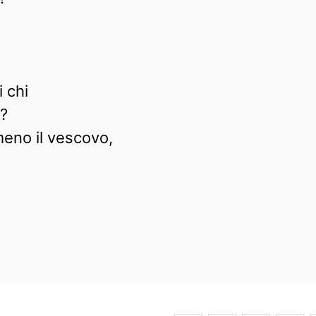
 chi
i?
eno il vescovo,
,