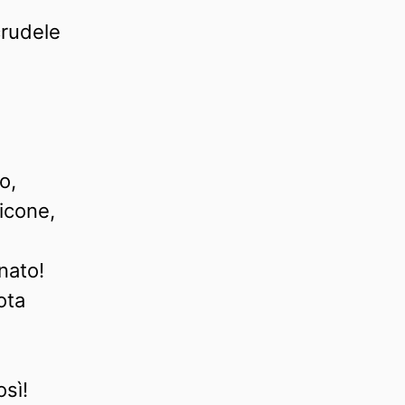
crudele
o,
icone,
nato!
ota
osì!