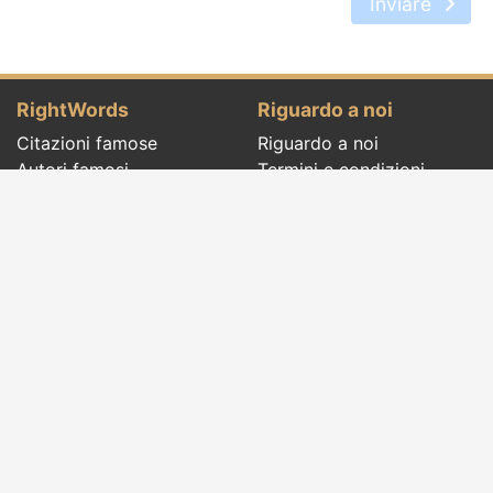
Inviare
RightWords
Riguardo a noi
Citazioni famose
Riguardo a noi
Autori famosi
Termini e condizioni
Folclore
Politica sulla riservatezza
Cenacolo letterario
Contatto
Dizionario
Eventi del giorno
Articoli
Social pages
Giuste parole di tutti i tempi e di tutto il
mondo, con temi diversi, scritti da
autori