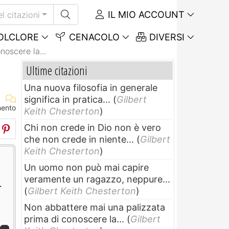
IL MIO ACCOUNT
el citazioni
OLCLORE
CENACOLO
DIVERSI
oscere la...
Ultime citazioni
Una nuova filosofia in generale
significa in pratica...
(
Gilbert
mento
Keith Chesterton
)
Chi non crede in Dio non è vero
che non crede in niente...
(
Gilbert
Keith Chesterton
)
Un uomo non può mai capire
veramente un ragazzo, neppure...
r
(
Gilbert Keith Chesterton
)
Non abbattere mai una palizzata
prima di conoscere la...
(
Gilbert