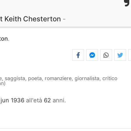
t Keith Chesterton
ton
.
, saggista, poeta, romanziere, giornalista, critico
an
 jun 1936
all'età
62
anni.