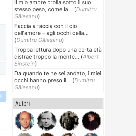
Il mio amore crolla sotto il suo
stesso peso, come la...
(
Dumitru
Găleşanu
)
Faccia a faccia con il dio
dell'amore – agli occhi della...
(
Dumitru Găleşanu
)
Troppa lettura dopo una certa età
distrae troppo la mente...
(
Albert
Einstein
)
Da quando te ne sei andato, i miei
occhi hanno preso il...
(
Dumitru
Găleşanu
)
Autori