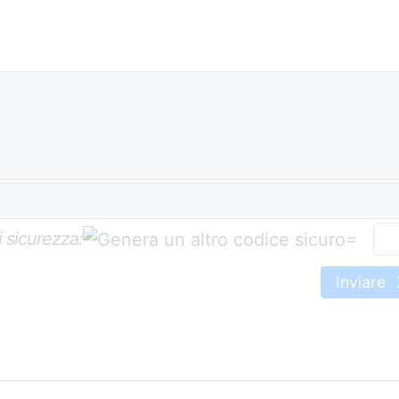
 sicurezza:
=
Inviare