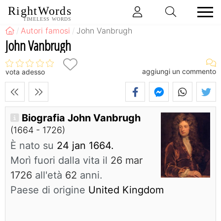
RightWords
TIMELESS WORDS
Autori famosi
John Vanbrugh
John Vanbrugh
aggiungi un commento
vota adesso
Biografia John Vanbrugh
(1664 - 1726)
È nato su
24 jan 1664.
Morì fuori dalla vita il
26 mar
1726
all'età
62
anni.
Paese di origine
United Kingdom