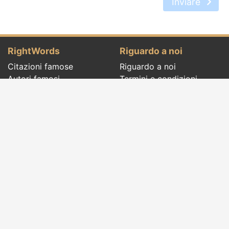
Inviare
RightWords
Riguardo a noi
Citazioni famose
Riguardo a noi
Autori famosi
Termini e condizioni
Folclore
Politica sulla riservatezza
Cenacolo letterario
Contatto
Dizionario
Eventi del giorno
Articoli
Social pages
Giuste parole di tutti i tempi e di tutto il
mondo, con temi diversi, scritti da
autori