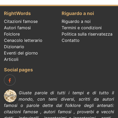
RightWords
Riguardo a noi
Citazioni famose
Riguardo a noi
Autori famosi
Termini e condizioni
Folclore
Politica sulla riservatezza
Cenacolo letterario
Contatto
Dizionario
Eventi del giorno
Articoli
Social pages
Giuste parole di tutti i tempi e di tutto il
mondo, con temi diversi, scritti da
autori
famosi
o parole dette dal
folklore
degli antenati:
citazioni
famose
,
autori famosi
,
proverbi e vecchi
detti
,
indovinelli
,
incantesimi e incantesimi
,
canti
,