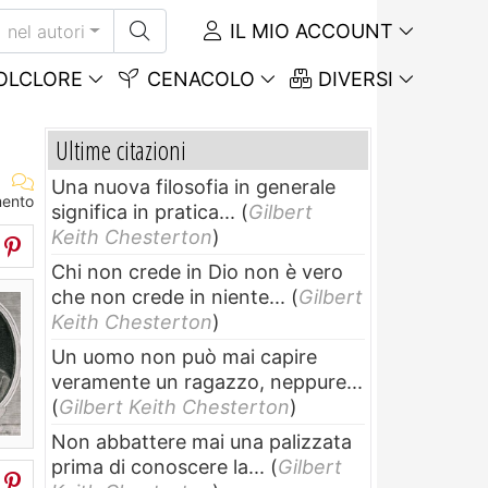
IL MIO ACCOUNT
nel autori
OLCLORE
CENACOLO
DIVERSI
Ultime citazioni
Una nuova filosofia in generale
mento
significa in pratica...
(
Gilbert
Keith Chesterton
)
Chi non crede in Dio non è vero
che non crede in niente...
(
Gilbert
Keith Chesterton
)
Un uomo non può mai capire
veramente un ragazzo, neppure...
(
Gilbert Keith Chesterton
)
Non abbattere mai una palizzata
prima di conoscere la...
(
Gilbert