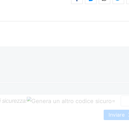
 sicurezza:
=
Inviare