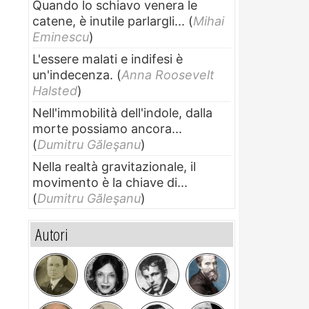
Quando lo schiavo venera le
catene, è inutile parlargli...
(
Mihai
Eminescu
)
L'essere malati e indifesi è
un'indecenza.
(
Anna Roosevelt
Halsted
)
Nell'immobilità dell'indole, dalla
morte possiamo ancora...
(
Dumitru Găleşanu
)
Nella realtà gravitazionale, il
movimento è la chiave di...
(
Dumitru Găleşanu
)
Autori