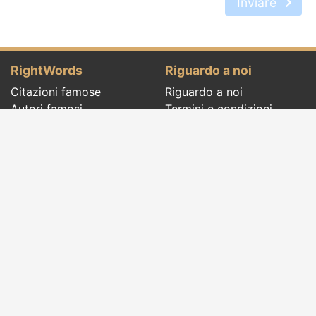
Inviare
RightWords
Riguardo a noi
Citazioni famose
Riguardo a noi
Autori famosi
Termini e condizioni
Folclore
Politica sulla riservatezza
Cenacolo letterario
Contatto
Dizionario
Eventi del giorno
Articoli
Social pages
Giuste parole di tutti i tempi e di tutto il
mondo, con temi diversi, scritti da
autori