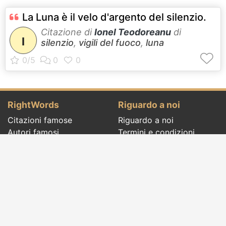
La Luna è il velo d'argento del silenzio.
Citazione di
Ionel Teodoreanu
di
I
silenzio
,
vigili del fuoco
,
luna
RightWords
Riguardo a noi
Citazioni famose
Riguardo a noi
Autori famosi
Termini e condizioni
Folclore
Politica sulla riservatezza
Cenacolo letterario
Contatto
Dizionario
Eventi del giorno
Articoli
Social pages