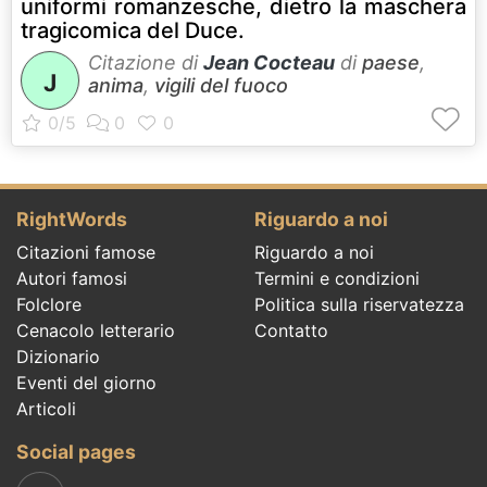
uniformi romanzesche, dietro la maschera
tragicomica del Duce.
Citazione di
Jean Cocteau
di
paese
,
J
anima
,
vigili del fuoco
RightWords
Riguardo a noi
Citazioni famose
Riguardo a noi
Autori famosi
Termini e condizioni
Folclore
Politica sulla riservatezza
Cenacolo letterario
Contatto
Dizionario
Eventi del giorno
Articoli
Social pages