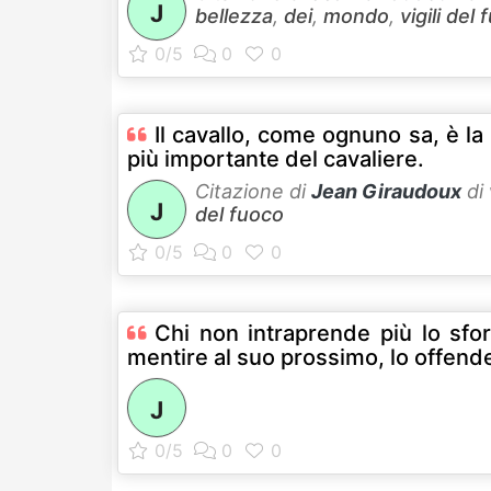
J
bellezza
,
dei
,
mondo
,
vigili del
Il cavallo, come ognuno sa, è la
più importante del cavaliere.
Citazione di
Jean Giraudoux
di
J
del fuoco
Chi non intraprende più lo sfo
mentire al suo prossimo, lo offend
J