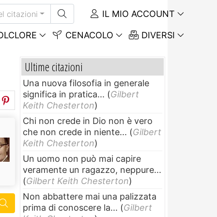
IL MIO ACCOUNT
el citazioni
OLCLORE
CENACOLO
DIVERSI
Ultime citazioni
Una nuova filosofia in generale
significa in pratica...
(
Gilbert
Keith Chesterton
)
Chi non crede in Dio non è vero
che non crede in niente...
(
Gilbert
Keith Chesterton
)
Un uomo non può mai capire
veramente un ragazzo, neppure...
(
Gilbert Keith Chesterton
)
Non abbattere mai una palizzata
prima di conoscere la...
(
Gilbert