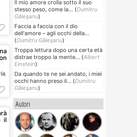
Il mio amore crolla sotto il suo
stesso peso, come la...
(
Dumitru
a
Găleşanu
)
Faccia a faccia con il dio
dell'amore – agli occhi della...
(
Dumitru Găleşanu
)
Troppa lettura dopo una certa età
una
distrae troppo la mente...
(
Albert
con
Einstein
)
ria
,
Da quando te ne sei andato, i miei
occhi hanno preso il...
(
Dumitru
Găleşanu
)
Autori
arà
 il