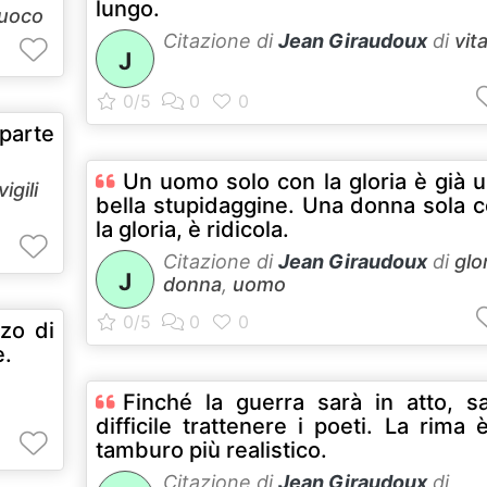
lungo.
 fuoco
Citazione di
Jean Giraudoux
di
vit
J
 parte
Un uomo solo con la gloria è già 
vigili
bella stupidaggine. Una donna sola 
la gloria, è ridicola.
Citazione di
Jean Giraudoux
di
glo
J
donna
,
uomo
rzo di
e.
Finché la guerra sarà in atto, s
difficile trattenere i poeti. La rima è
tamburo più realistico.
Citazione di
Jean Giraudoux
di