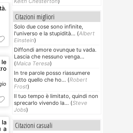
Keith Chesterton
)
tà.
Citazioni migliori
Solo due cose sono infinite,
l'universo e la stupidità...
(
Albert
Einstein
)
Diffondi amore ovunque tu vada.
Lascia che nessuno venga...
le
(
Maica Teresa
)
tro
In tre parole posso riassumere
tutto quello che ho...
(
Robert
gio
Frost
)
Il tuo tempo è limitato, quindi non
sprecarlo vivendo la...
(
Steve
Jobs
)
 la
Citazioni casuali
ù a