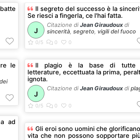
 batte
Il segreto del successo è la sinceri
Se riesci a fingerla, ce l'hai fatta.
Citazione di
Jean Giraudoux
di
J
sincerità
,
segreto
,
vigili del fuoco
ere le
Il plagio è la base di tutte 
letterature, eccettuata la prima, peral
ignota.
dei
Citazione di
Jean Giraudoux
di
pla
J
ma ad
Gli eroi sono uomini che glorificano
vita che non possono sopportare pi