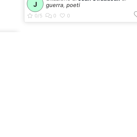
J
guerra
,
poeti