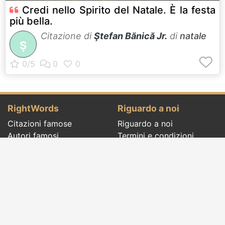
Credi nello Spirito del Natale. È la festa
più bella.
Citazione di
Ştefan Bănică Jr.
di
natale
Ş
RightWords
Riguardo a noi
Citazioni famose
Riguardo a noi
Autori famosi
Termini e condizioni
Folclore
Politica sulla riservatezza
Cenacolo letterario
Contatto
Dizionario
Eventi del giorno
Articoli
Social pages