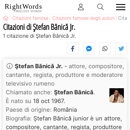
RightWords
TIMELESS WORDS
Citazioni famose
Citazioni famose degli autori
Citaz
Citazioni di Ştefan Bănică Jr.
1 citazione di Ştefan Bănică Jr.
Ştefan Bănică Jr.
-
attore, compositore,
cantante, regista, produttore e moderatore
televisivo rumeno
Chiamato anche:
Ştefan Bănică
.
È nato su
18 oct 1967.
Paese di origine:
România
Biografia:
Ștefan Bănică junior è un attore,
compositore, cantante, regista, produttore