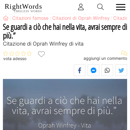
RightWords
TIMELESS WORDS
Citazioni famose
Citazioni di Oprah Winfrey
Citazio
Se guardi a ciò che hai nella vita, avrai sempre di
più.”
Citazione di Oprah Winfrey di vita
aggiungi un commento
vota adesso