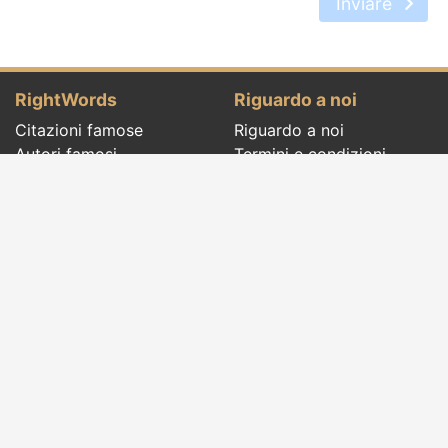
Inviare
RightWords
Riguardo a noi
Citazioni famose
Riguardo a noi
Autori famosi
Termini e condizioni
Folclore
Politica sulla riservatezza
Cenacolo letterario
Contatto
Dizionario
Eventi del giorno
Articoli
Social pages
Giuste parole di tutti i tempi e di tutto il
mondo, con temi diversi, scritti da
autori