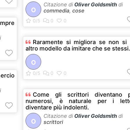
Citazione di
Oliver Goldsmith
di
O
commedia
,
cose
empre
i
Raramente si migliora se non si
altro modello da imitare che se stessi
O
mercio
i
Come gli scrittori diventano p
numerosi, è naturale per i letto
diventare più indolenti.
Citazione di
Oliver Goldsmith
di
O
scrittori