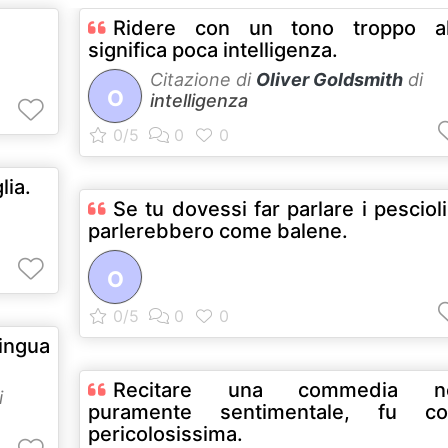
Ridere con un tono troppo al
significa poca intelligenza.
Citazione di
Oliver Goldsmith
di
O
intelligenza
lia.
Se tu dovessi far parlare i pescioli
parlerebbero come balene.
O
lingua
Recitare una commedia n
i
puramente sentimentale, fu co
pericolosissima.