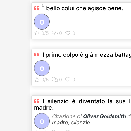
È bello colui che agisce bene.
O
Il primo colpo è già mezza battag
O
Il silenzio è diventato la sua 
madre.
Citazione di
Oliver Goldsmith
d
O
madre
,
silenzio