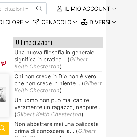
IL MIO ACCOUNT
el citazioni
OLCLORE
CENACOLO
DIVERSI
Ultime citazioni
Una nuova filosofia in generale
significa in pratica...
(
Gilbert
Keith Chesterton
)
Chi non crede in Dio non è vero
che non crede in niente...
(
Gilbert
Keith Chesterton
)
Un uomo non può mai capire
veramente un ragazzo, neppure...
(
Gilbert Keith Chesterton
)
Non abbattere mai una palizzata
prima di conoscere la...
(
Gilbert