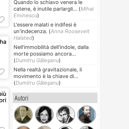
Quando lo schiavo venera le
catene, è inutile parlargli...
(
Mihai
Eminescu
)
L'essere malati e indifesi è
un'indecenza.
(
Anna Roosevelt
Halsted
)
 ha
Nell'immobilità dell'indole, dalla
.
morte possiamo ancora...
(
Dumitru Găleşanu
)
Nella realtà gravitazionale, il
movimento è la chiave di...
(
Dumitru Găleşanu
)
iù
Autori
ri